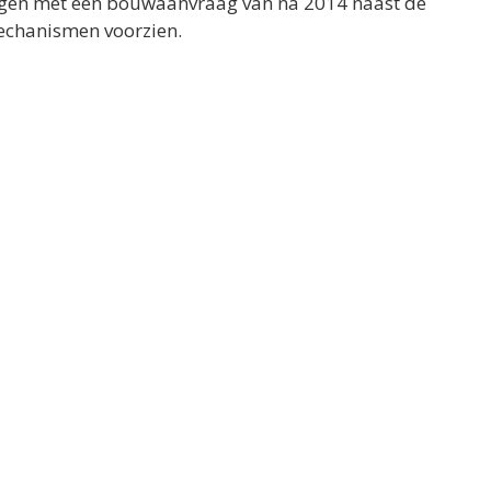
ngen met een bouwaanvraag van na 2014 naast de
echanismen voorzien.