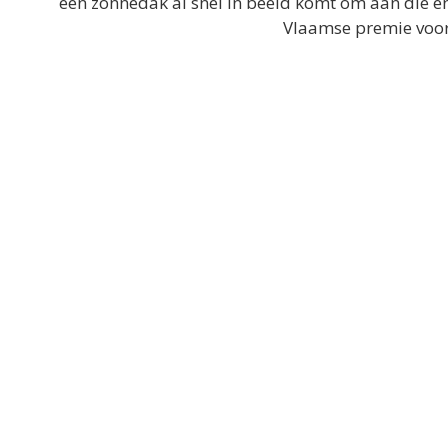
een zonnedak al snel in beeld komt om aan die
Vlaamse premie voor