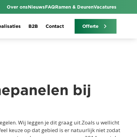
Over ons
Nieuws
FAQ
Ramen & Deuren
Vacatures
alisaties
B2B
Contact
Offerte
epanelen bij
len. Wij leggen je dit graag uit.Zoals u wellicht
l keuze op dat gebied is er natuurlijk niet zodat