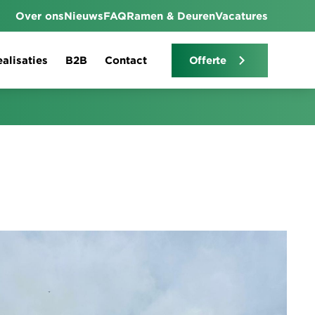
Over ons
Nieuws
FAQ
Ramen & Deuren
Vacatures
alisaties
B2B
Contact
Offerte