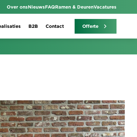
Over ons
Nieuws
FAQ
Ramen & Deuren
Vacatures
alisaties
B2B
Contact
Offerte