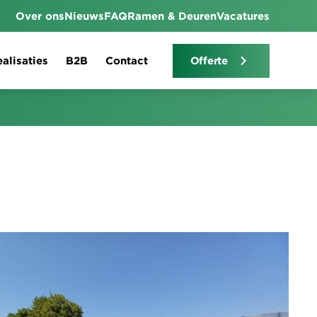
Over ons
Nieuws
FAQ
Ramen & Deuren
Vacatures
alisaties
B2B
Contact
Offerte