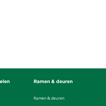
Bossu
Kalmthout
Lees meer
elen
Ramen & deuren
Ramen & deuren