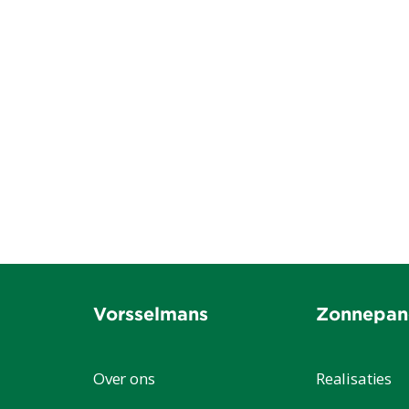
Eyskens
Brecht
Lees meer
Vorsselmans
Zonnepan
Over ons
Realisaties