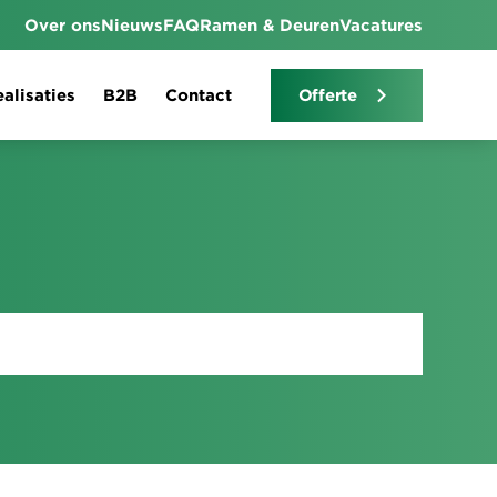
Over ons
Nieuws
FAQ
Ramen & Deuren
Vacatures
alisaties
B2B
Contact
Offerte