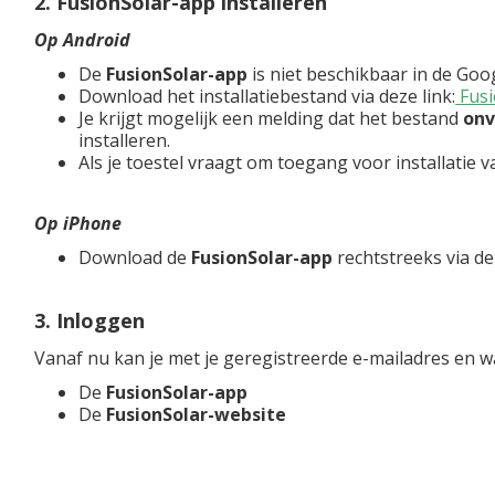
2. FusionSolar-app installeren
Op Android
De
FusionSolar-app
is niet beschikbaar in de Goog
Download het installatiebestand via deze link:
Fusi
Je krijgt mogelijk een melding dat het bestand
onv
installeren.
Als je toestel vraagt om toegang voor installatie 
Op iPhone
Download de
FusionSolar-app
rechtstreeks via d
3. Inloggen
Vanaf nu kan je met je geregistreerde e-mailadres en 
De
FusionSolar-app
De
FusionSolar-website