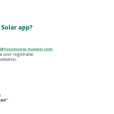
 Solar app?
y@fusionsolar.huawei.com
.
a voor registratie.
-mailadres)
.
.
gen"
.