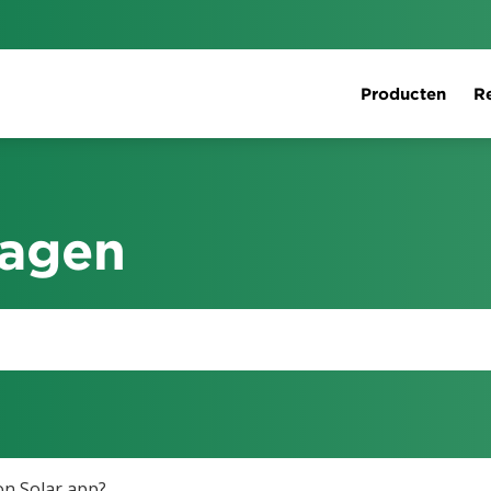
Producten
Re
ragen
on Solar app?