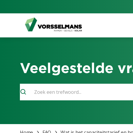
Veelgestelde v
Home
FAQ
Wat is het capaciteitstarief en 