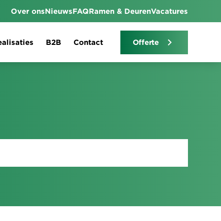
Over ons
Nieuws
FAQ
Ramen & Deuren
Vacatures
alisaties
B2B
Contact
Offerte