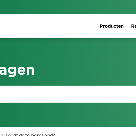
Producten
Re
ragen
hoe wordt deze berekend?