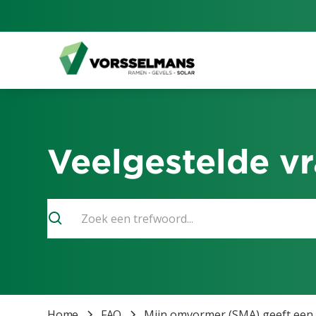
Veelgestelde v
Home
FAQ
Mijn omvormer (SMA) geeft een 