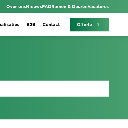
Over ons
Nieuws
FAQ
Ramen & Deuren
Vacatures
alisaties
B2B
Contact
Offerte