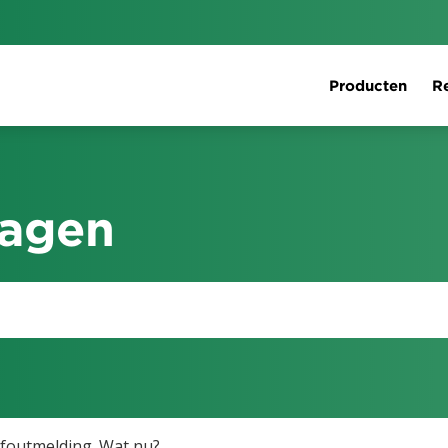
Producten
Re
ragen
foutmelding. Wat nu?