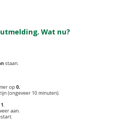
outmelding. Wat nu?
an
staan.
rmer op
0.
ijn (ongeveer 10 minuten).
p
1
.
eer aan.
start.